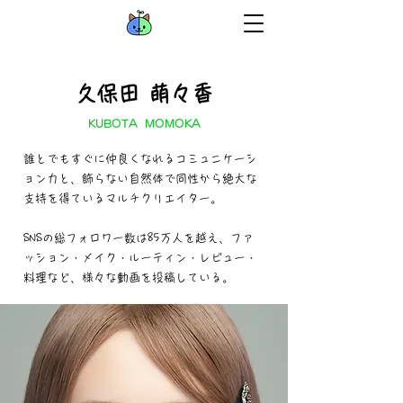
久保田 萌々香
KUBOTA MOMOKA
誰とでもすぐに仲良くなれるコミュニケーシ
ョン力と、飾らない自然体で同性から絶大な
支持を得ているマルチクリエイター。
SNSの総フォロワー数は85万人を越え、ファ
ッション・メイク・ルーティン・レビュー・
料理など、様々な動画を投稿している。